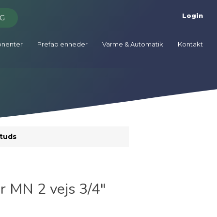
Login
G
onenter
Prefab enheder
Varme & Automatik
Kontakt
Studs
ør MN 2 vejs 3/4"