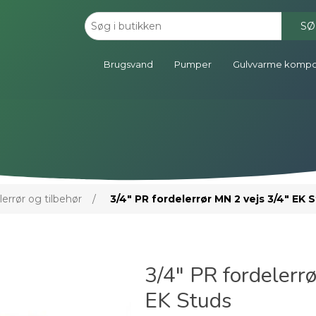
SØ
Brugsvand
Pumper
Gulvvarme komp
errør og tilbehør
/
3/4" PR fordelerrør MN 2 vejs 3/4" EK 
3/4" PR fordelerr
EK Studs