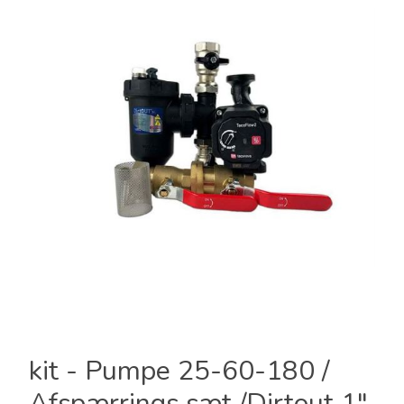
kit - Pumpe 25-60-180 /
Afspærrings sæt /Dirtout 1"