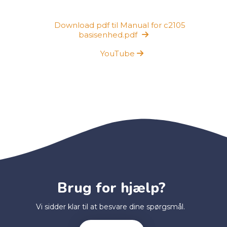
Download pdf til Manual for c2105
basisenhed.pdf
YouTube
Brug for hjælp?
Vi sidder klar til at besvare dine spørgsmål.