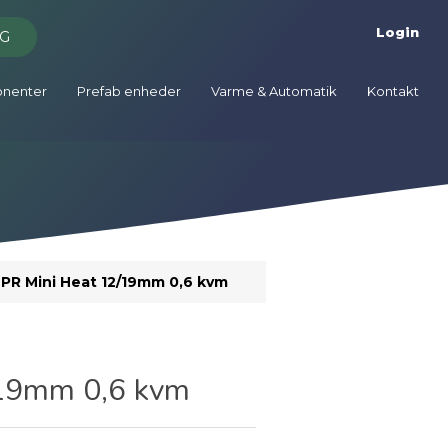
Login
G
onenter
Prefab enheder
Varme & Automatik
Kontakt
PR Mini Heat 12/19mm 0,6 kvm
/19mm 0,6 kvm