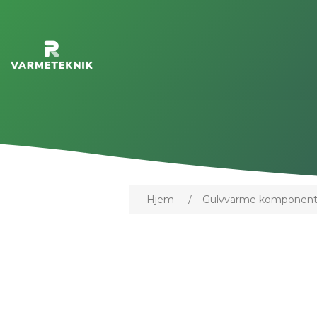
Hjem
/
Gulvvarme komponent