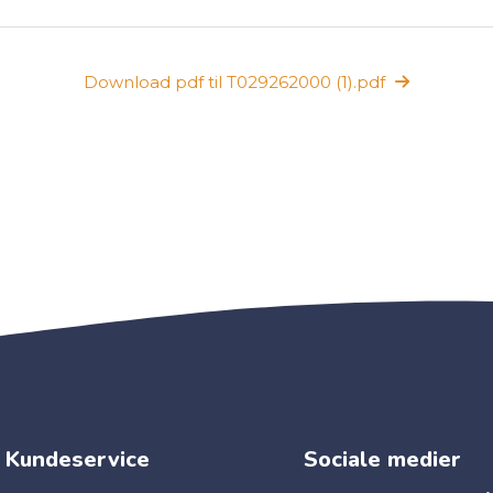
Download pdf til T029262000 (1).pdf
Kundeservice
Sociale medier