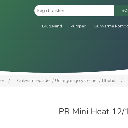
SØ
Brugsvand
Pumper
Gulvvarme komp
er
/
Gulvvarmeplader / Udlægningssystemer / tilbehør
/
PR Mini Heat 12