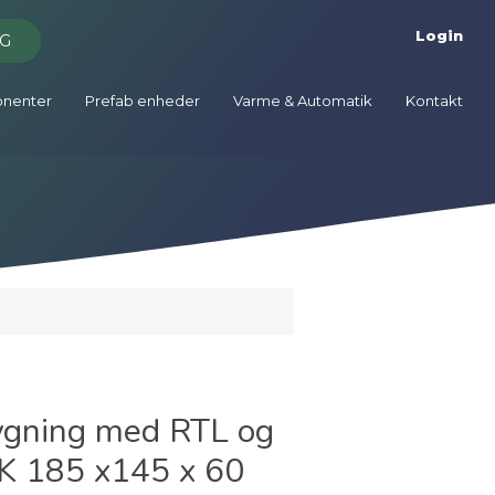
Login
G
onenter
Prefab enheder
Varme & Automatik
Kontakt
ygning med RTL og
EK 185 x145 x 60