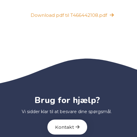
Download pdf til T466442108.pdf
Brug for hjælp?
Vi sidder klar til at besvare dine spørgsmål.
Kontakt