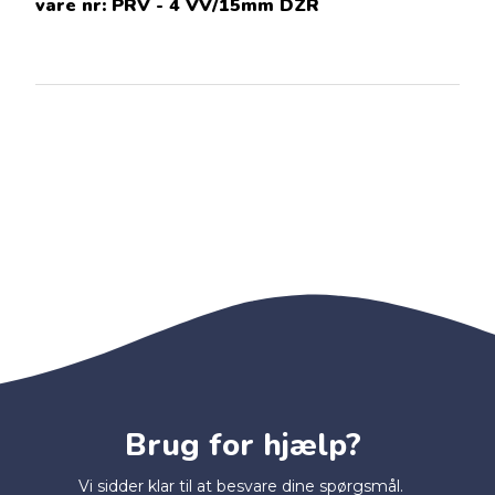
vare nr:
PRV - 4 VV/15mm DZR
Brug for hjælp?
Vi sidder klar til at besvare dine spørgsmål.