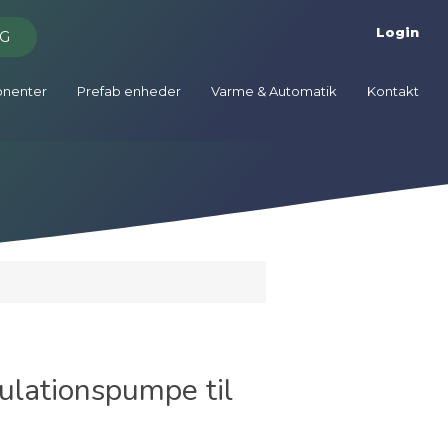
Login
G
onenter
Prefab enheder
Varme & Automatik
Kontakt
lationspumpe til