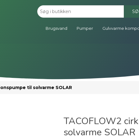
SØ
Brugsvand
Pumper
Gulvvarme komp
onspumpe til solvarme SOLAR
TACOFLOW2 cirku
solvarme SOLAR