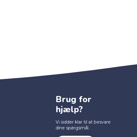
Brug for
hjælp?
Vi sidder klar til at besvare
dine spørgsmål.